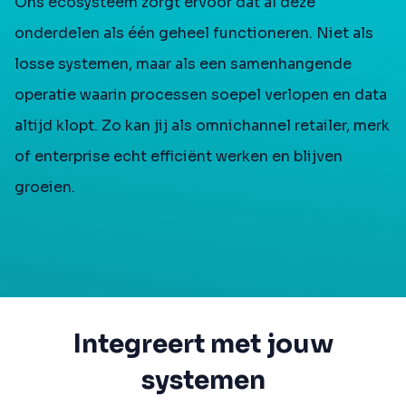
Ons ecosysteem zorgt ervoor dat al deze
onderdelen als één geheel functioneren. Niet als
losse systemen, maar als een samenhangende
operatie waarin processen soepel verlopen en data
altijd klopt. Zo kan jij als omnichannel retailer, merk
of enterprise echt efficiënt werken en blijven
groeien.
Integreert met jouw
systemen