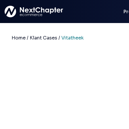
Ga naar hoofdinhoud
Pr
Home
/
Klant Cases
/
Vitatheek