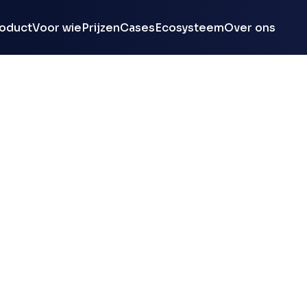
oduct
Voor wie
Prijzen
Cases
Ecosysteem
Over ons