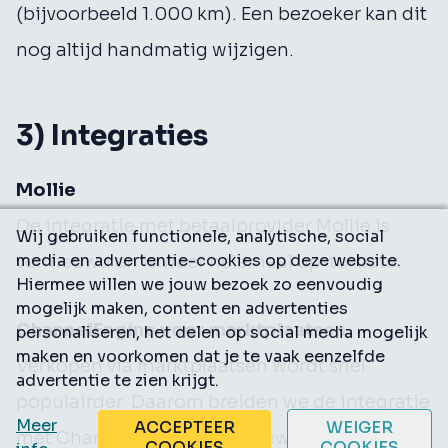
(bijvoorbeeld 1.000 km). Een bezoeker kan dit
nog altijd handmatig wijzigen.
3) Integraties
Mollie
De integratie met betaalprovider Mollie is
Wij gebruiken functionele, analytische, social
media en advertentie-cookies op deze website.
vernieuwd en is weer helemaal up-to-date.
Hiermee willen we jouw bezoek zo eenvoudig
mogelijk maken, content en advertenties
ChannelEngine voor marktplaatsen
personaliseren, het delen op social media mogelijk
maken en voorkomen dat je te vaak eenzelfde
Verkopen via marktplaatsen wordt snel
advertentie te zien krijgt.
populairder. Daarom breiden we de integratie
Meer
ACCEPTEER
WEIGER
met ChannelEngine (de gateway naar 200+
COOKIES
COOKIES