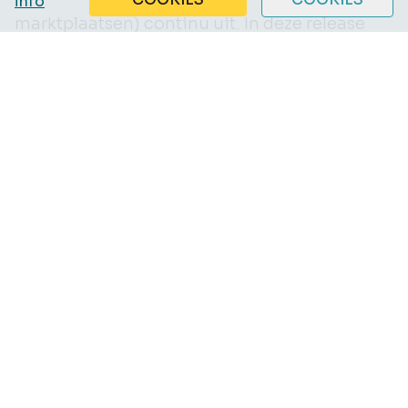
info
marktplaatsen) continu uit. In deze release
hebben we de retourstroom uitgebreid met
pre-alerts.
TritonX
We hebben updates gedaan in
klantnummerlogica in de tritonX integratie
(een CDP-platform) die het synchroniseren
van gastaccounts mogelijk maakt.
4) PIM