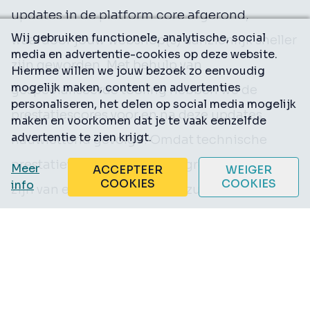
updates in de platform core afgerond,
Wij gebruiken functionele, analytische, social
waardoor jouw webshop(s) aanzienlijk sneller
media en advertentie-cookies op deze website.
zijn geworden. Met behulp van
Hiermee willen we jouw bezoek zo eenvoudig
mogelijk maken, content en advertenties
gespecialiseerde tooling hebben we de
personaliseren, het delen op social media mogelijk
prestatiescores voor en na deze updates
maken en voorkomen dat je te vaak eenzelfde
advertentie te zien krijgt.
nauwlettend gevolgd. Omdat technische
prestatieverbeteringen een groot voordeel
Meer
ACCEPTEER
WEIGER
COOKIES
COOKIES
info
zijn van een SaaS-platform, zullen wij altijd
focus houden op dit onderwerp. Uiteraard
leidt deze snelheidswinst tot een betere
gebruikerservaring voor webshopbezoekers
en zal het positieve effect hebben op de