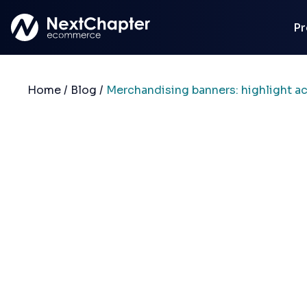
Ga naar hoofdinhoud
Pr
Home
/
Blog
/
Merchandising banners: highlight a