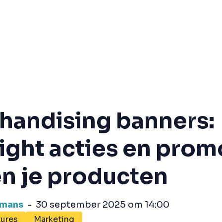
handising banners:
ight acties en prom
en je producten
omans
-
30 september 2025 om 14:00
tures
Marketing