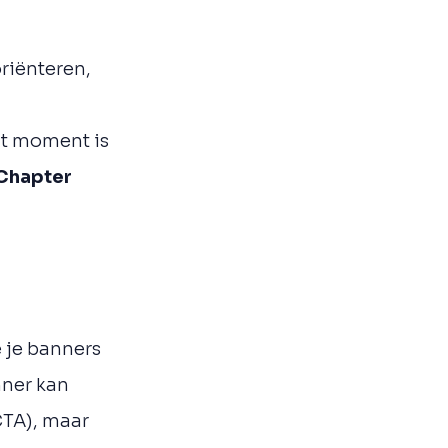
oriënteren,
it moment is
tChapter
 je banners
nner kan
CTA), maar