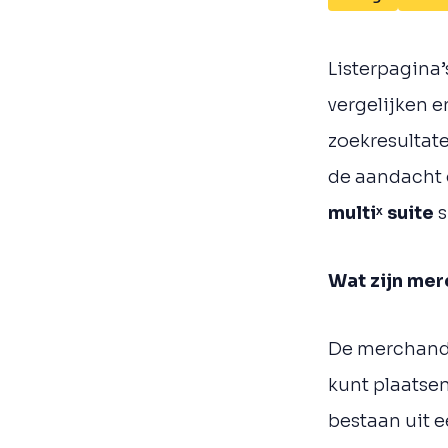
Listerpagina’
vergelijken e
zoekresultate
de aandacht 
multi
ˣ
suite
s
Wat zijn mer
De merchandi
kunt plaatsen
bestaan uit e