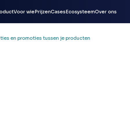
oduct
Voor wie
Prijzen
Cases
Ecosysteem
Over ons
cties en promoties tussen je producten