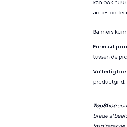
kan ook puur 
acties onder 
Banners kunn
Formaat pro
tussen de pr
Volledig br
productgrid,
TopShoe
comb
brede afbeel
inspirerende