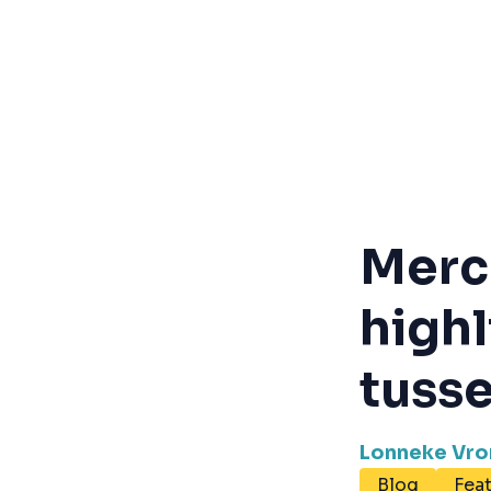
Merc
highl
tuss
Lonneke Vr
Blog
Fea