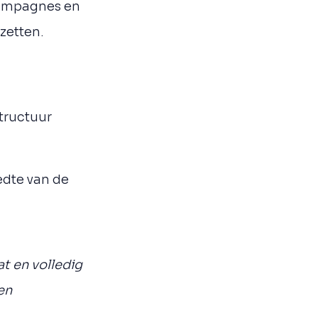
 campagnes en
zetten.
structuur
edte van de
t en volledig
en