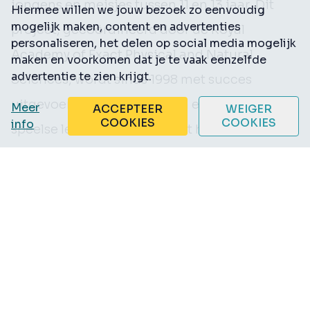
jongens en meisjes tussen 11 en 13 jaar. Dit
Hiermee willen we jouw bezoek zo eenvoudig
mogelijk maken, content en advertenties
project, gecoördineerd door de Royal
personaliseren, het delen op social media mogelijk
Academy of Exact Physical and Natural
maken en voorkomen dat je te vaak eenzelfde
advertentie te zien krijgt.
Sciences, wordt sinds 1998 met succes
uitgevoerd. Door middel van een actieve en
Meer
ACCEPTEER
WEIGER
COOKIES
COOKIES
info
speelse leermethodiek wordt hun redeneer-
en probleemoplossend vermogen getraind.
Olympische computerspelen
:
Programmeerwedstrijd. Deelnemers worden
geconfronteerd met een batterij aan
problemen en moeten er zoveel mogelijk
oplossen in de beschikbare tijd. De prijzen