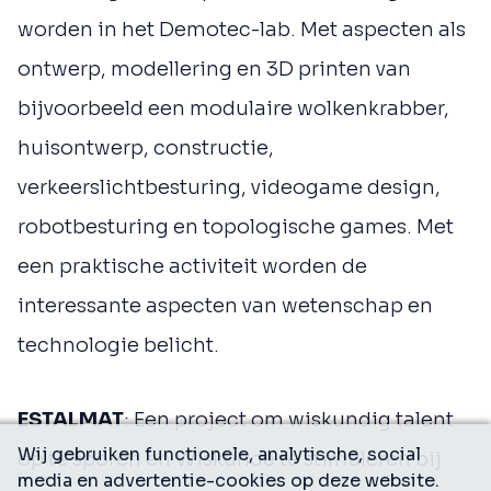
worden in het Demotec-lab. Met aspecten als
ontwerp, modellering en 3D printen van
bijvoorbeeld een modulaire wolkenkrabber,
huisontwerp, constructie,
verkeerslichtbesturing, videogame design,
robotbesturing en topologische games. Met
een praktische activiteit worden de
interessante aspecten van wetenschap en
technologie belicht.
ESTALMAT
: Een project om wiskundig talent
Wij gebruiken functionele, analytische, social
op te sporen en Wiskunde te stimuleren bij
media en advertentie-cookies op deze website.