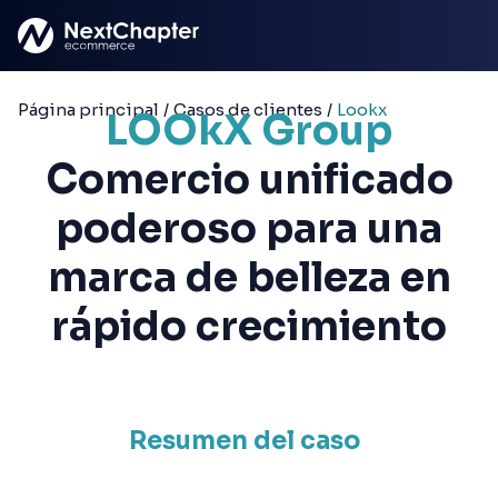
Saltar al contenido principal
Página principal
/
Casos de clientes
/
Lookx
LOOkX Group
Comercio unificado
poderoso para una
marca de belleza en
rápido crecimiento
Resumen del caso