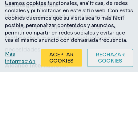
Usamos cookies funcionales, analíticas, de redes
Estrategia flexible
sociales y publicitarias en este sitio web. Con estas
Utilice varios proveedores al mismo tiempo
cookies queremos que su visita sea lo más fácil
posible, personalizar contenidos y anuncios,
(por ejemplo, Mollie y Riverty), o cambie
permitir compartir en redes sociales y evitar que
fácilmente a medida que evolucionen sus
vea el mismo anuncio con demasiada frecuencia.
necesidades.
Más
ACEPTAR
RECHAZAR
COOKIES
COOKIES
información
Alcance internacional
Con un amplio soporte tanto para métodos
de pago locales como globales, puedes
adaptar tu proceso de pago según la región o
el público.
Aumento de la conversión
Permite que los clientes paguen de la forma