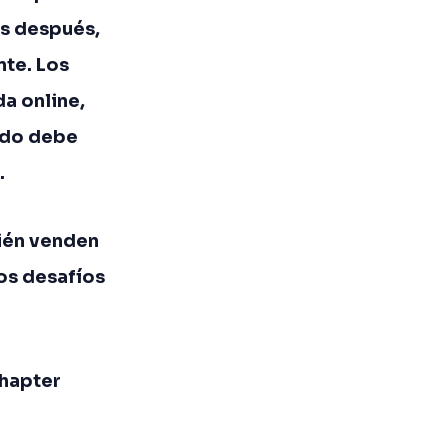
os después,
nte. Los
a online,
todo debe
.
bién venden
mos desafíos
Chapter