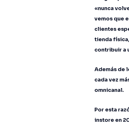
«nunca volve
vemos que el
clientes esp
tienda físic
contribuir a
Además de lo
cada vez más
omnicanal.
Por esta ra
instore en 2