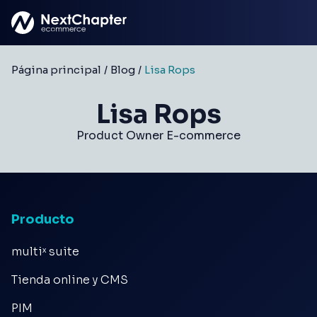
Saltar al contenido principal
Página principal
/
Blog
/
Lisa Rops
Lisa Rops
Product Owner E-commerce
Producto
multiˣ suite
Tienda online y CMS
PIM